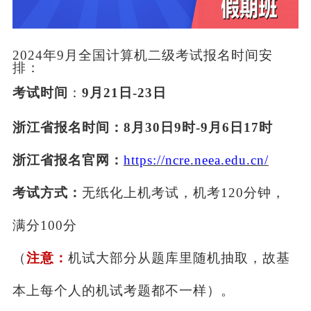
2024年
9月
全国计算机二级考试
报名
时间安
排
：
考试时间
：
9月21日-23日
浙江省
报名时间：
8
月
30
日
9
时
-
9
月
6
日
17
时
浙江省
报名官网：
https://ncre.neea.edu.cn/
考试方式：
无纸化上机考试，机考
120分钟，
满分100分
（
注意：
机试
大
部分从题库里随机抽取，故基
本上每个人的机试考题都不一样）。