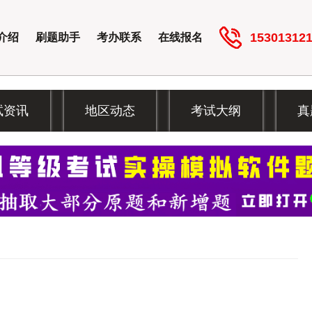
15301312
介绍
刷题助手
考办联系
在线报名
试资讯
地区动态
考试大纲
真