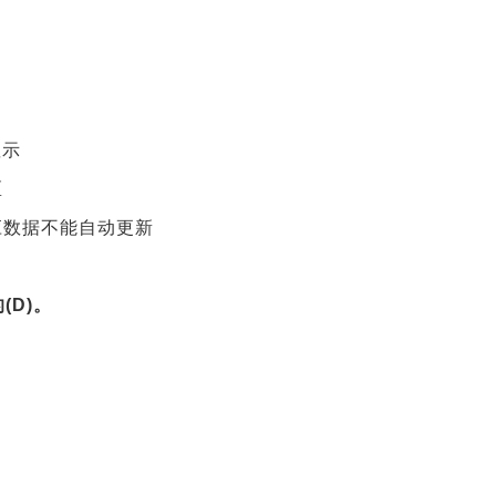
显示
区
应数据不能自动更新
(D)。