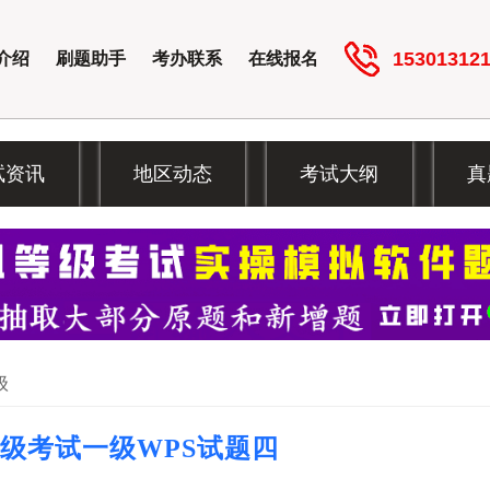
15301312
介绍
刷题助手
考办联系
在线报名
试资讯
地区动态
考试大纲
真
级
等级考试一级WPS试题四