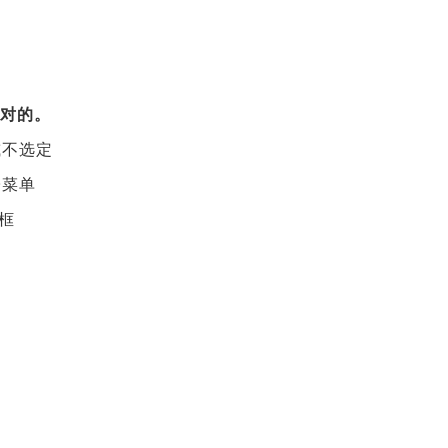
不对的。
或不选定
子菜单
框